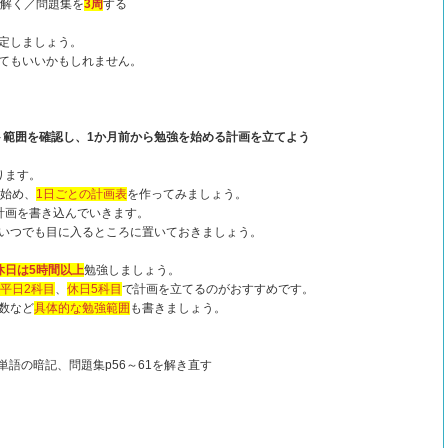
解く／問題集を
3周
する
定しましょう。
てもいいかもしれません。
ト範囲を確認し、1か月前から勉強を始める計画を立てよう
ります。
始め、
1日ごとの計画表
を作ってみましょう。
計画を書き込んでいきます。
いつでも目に入るところに置いておきましょう。
休日は5時間以上
勉強しましょう。
平日2科目
、
休日5科目
で計画を立てるのがおすすめです。
数など
具体的な勉強範囲
も書きましょう。
と単語の暗記、問題集p56～61を解き直す