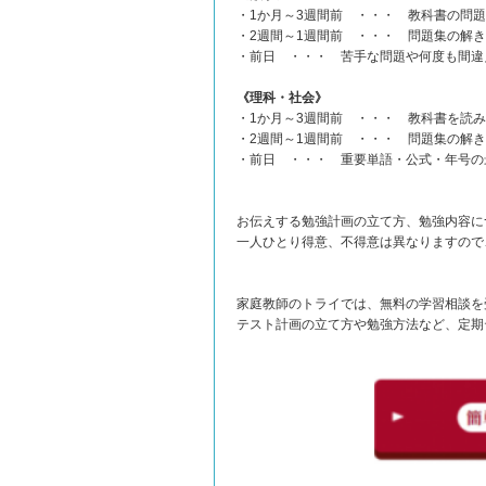
・1か月～3週間前 ・・・ 教科書の問
・2週間～1週間前 ・・・ 問題集の解
・前日 ・・・ 苦手な問題や何度も間違
《理科・社会》
・1か月～3週間前 ・・・ 教科書を読
・2週間～1週間前 ・・・ 問題集の解
・前日 ・・・ 重要単語・公式・年号の
お伝えする勉強計画の立て方、勉強内容に
一人ひとり得意、不得意は異なりますので
家庭教師のトライでは、無料の学習相談を
テスト計画の立て方や勉強方法など、定期