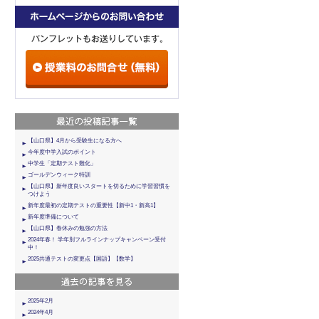
【山口県】4月から受験生になる方へ
今年度中学入試のポイント
中学生「定期テスト難化」
ゴールデンウィーク特訓
【山口県】新年度良いスタートを切るために学習習慣を
つけよう
新年度最初の定期テストの重要性【新中1・新高1】
新年度準備について
【山口県】春休みの勉強の方法
2024年春！ 学年別フルラインナップキャンペーン受付
中！
2025共通テストの変更点【国語】【数学】
2025年2月
2024年4月