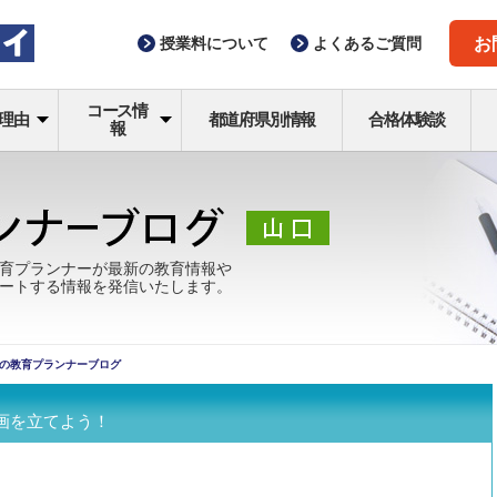
授業料
について
よくある
ご質問
お
コース情
理由
都道府県別情報
合格体験談
報
育プランナーが最新の教育情報や
ートする情報を発信いたします。
の教育プランナーブログ
画を立てよう！