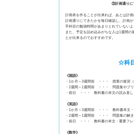
③計画通りに
計画表を作ることが出来れば、あとは計画
計画通りにできたかを毎日確認し、計画が
手科目の勉強時間があまりとれていないよ
また、予定を詰め込みがちな人は1週間の最
とが出来るのでおすすめです。
☆科
《国語》
・1か月～3週間前 ・・・ 授業の復習
・2週間～1週間前 ・・・ 問題集やプ
・前日 ・・・ 教科書の本文の読み直し
《英語》
・1か月～3週間前 ・・・ 教科書本文
・2週間～1週間前 ・・・ 問題集の解
・前日 ・・・ 教科書の本文・重要フレ
《数学》