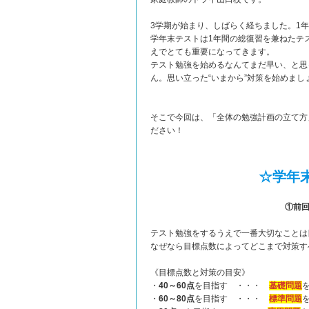
3学期が始まり、しばらく経ちました。1
学年末テストは1年間の総復習を兼ねたテ
えでとても重要になってきます。
テスト勉強を始めるなんてまだ早い、と思
ん。思い立った“いまから”対策を始めまし
そこで今回は、「全体の勉強計画の立て方
ださい！
☆学年
①前
テスト勉強をするうえで一番大切なことは
なぜなら目標点数によってどこまで対策す
《目標点数と対策の目安》
・
40～60点
を目指す ・・・
基礎問題
・
60～80点
を目指す ・・・
標準問題