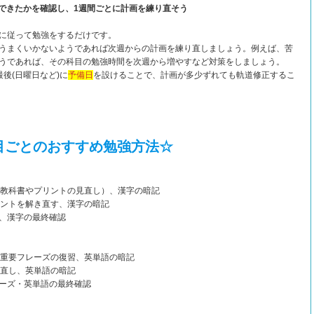
できたかを確認し、1週間ごとに計画を練り直そう
に従って勉強をするだけです。
うまくいかないようであれば次週からの計画を練り直しましょう。例えば、苦
うであれば、その科目の勉強時間を次週から増やすなど対策をしましょう。
後(日曜日など)に
予備日
を設けることで、計画が多少ずれても軌道修正するこ
目ごとのおすすめ勉強方法☆
（教科書やプリントの見直し）、漢字の暗記
リントを解き直す、漢字の暗記
、漢字の最終確認
・重要フレーズの復習、英単語の暗記
き直し、英単語の暗記
ーズ・英単語の最終確認