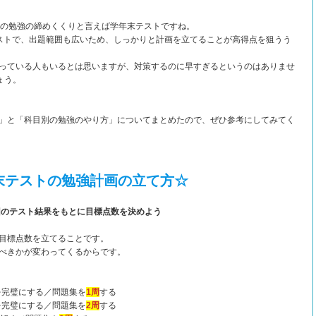
年の勉強の締めくくりと言えば学年末テストですね。
ストで、出題範囲も広いため、しっかりと計画を立てることが高得点を狙うう
っている人もいるとは思いますが、対策するのに早すぎるというのはありませ
ょう。
」と「科目別の勉強のやり方」についてまとめたので、ぜひ参考にしてみてく
末テストの勉強計画の立て方☆
回のテスト結果をもとに目標点数を決めよう
目標点数を立てることです。
べきかが変わってくるからです。
を完璧にする／問題集を
1周
する
を完璧にする／問題集を
2周
する