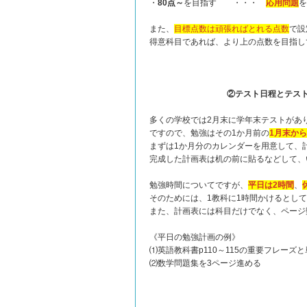
・
80点～
を目指す ・・・
応用問題
を
また、
目標点数は頑張ればとれる点数
で設
得意科目であれば、より上の点数を目指し
②テスト日程とテス
多くの学校では2月末に学年末テストがあ
ですので、勉強はその1か月前の
1月末から
まずは1か月分のカレンダーを用意して、
完成した計画表は机の前に貼るなどして、
勉強時間についてですが、
平日は2時間
、
そのためには、1教科に1時間かけるとして
また、計画表には科目だけでなく、ページ
《平日の勉強計画の例》
⑴英語教科書p110～115の重要フレーズ
⑵数学問題集を3ページ進める