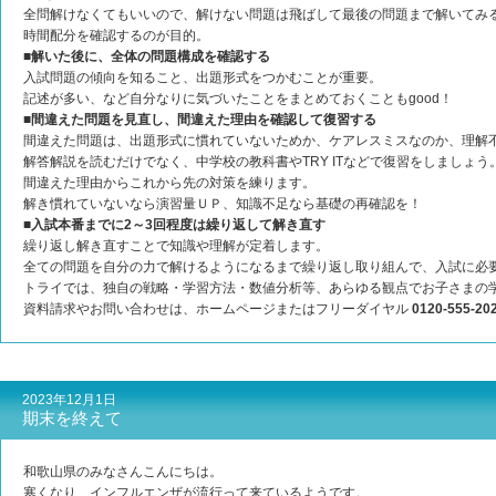
全問解けなくてもいいので、解けない問題は飛ばして最後の問題まで解いてみ
時間配分を確認するのが目的。
■解いた後に、全体の問題構成を確認する
入試問題の傾向を知ること、出題形式をつかむことが重要。
記述が多い、など自分なりに気づいたことをまとめておくこともgood！
■間違えた問題を見直し、間違えた理由を確認して復習する
間違えた問題は、出題形式に慣れていないためか、ケアレスミスなのか、理解
解答解説を読むだけでなく、中学校の教科書やTRY ITなどで復習をしましょう
間違えた理由からこれから先の対策を練ります。
解き慣れていないなら演習量ＵＰ、知識不足なら基礎の再確認を！
■入試本番までに2～3回程度は繰り返して解き直す
繰り返し解き直すことで知識や理解が定着します。
全ての問題を自分の力で解けるようになるまで繰り返し取り組んで、入試に必
トライでは、独自の戦略・学習方法・数値分析等、あらゆる観点でお子さまの
資料請求やお問い合わせは、ホームページまたはフリーダイヤル
0120-555-20
2023年12月1日
期末を終えて
和歌山県のみなさんこんにちは。
寒くなり、インフルエンザが流行って来ているようです。