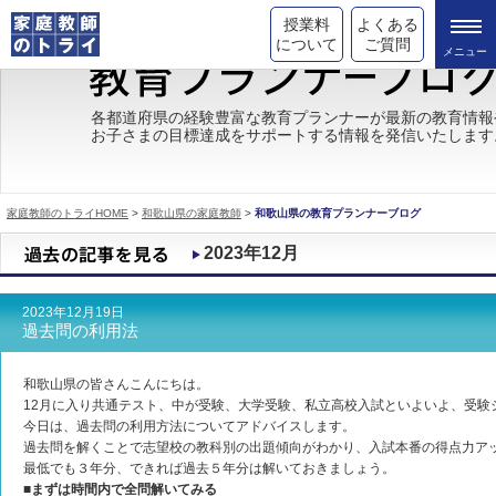
授業料
よくある
について
ご質問
トライの教育理念
各都道府県の経験豊富な教育プランナーが最新の教育情報
お子さまの目標達成をサポートする情報を発信いたします
成績が上がる理由
コース情報
家庭教師のトライHOME
>
和歌山県の家庭教師
>
和歌山県の教育プランナーブログ
都道府県別情報
2023年12月
合格体験談
2023年12月19日
キャンペーン情報
過去問の利用法
受験情報
和歌山県の皆さんこんにちは。
12月に入り共通テスト、中が受験、大学受験、私立高校入試といよいよ、受験
今日は、過去問の利用方法についてアドバイスします。
過去問を解くことで志望校の教科別の出題傾向がわかり、入試本番の得点力ア
最低でも３年分、できれば過去５年分は解いておきましょう。
■まずは時間内で全問解いてみる