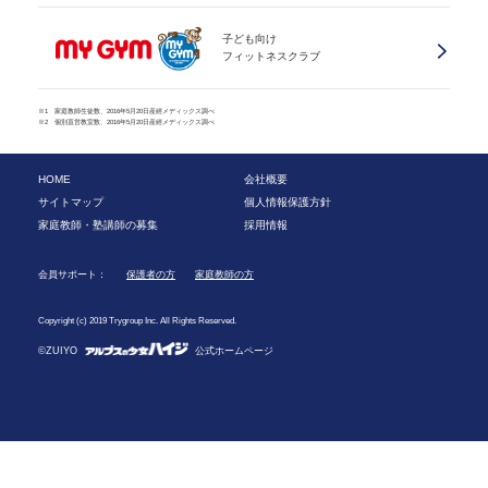
子ども向け
フィットネスクラブ
※1 家庭教師生徒数、2016年5月20日産經メディックス調べ
※2 個別直営教室数、2016年5月20日産經メディックス調べ
HOME
会社概要
サイトマップ
個人情報保護方針
家庭教師・塾講師の募集
採用情報
会員サポート：
保護者の方
家庭教師の方
Copyright (c) 2019 Trygroup Inc. All Rights Reserved.
©ZUIYO
公式ホームページ