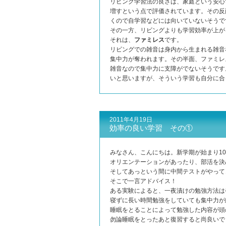
リビング学習法の良さは、家庭という安心
増すという点で評価されています。その反
くので自学習などには向いていないそうで
その一方、リビングよりも学習効率が上が
それは、
ファミレス
です。
リビングでの雑音は身内から生まれる雑音
集中力が奪われます。その半面、ファミレ
雑音なので集中力に支障がでないそうです
いと思いますが、そういう学習も自分に
2011年4月19日
効率の良い学習 その①
みなさん、こんにちは。新学期が始まり1
オリエンテーションがあったり、部活を決
そしてあっという間に中間テストがやって
そこで一言アドバイス！
ある実験によると、一夜漬けの勉強方法は
寝ずに長い時間勉強をしていても集中力が
睡眠をとることによって勉強した内容が頭
勿論睡眠をとったあと復習すると尚良いで