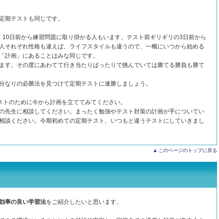
定期テストも同じです。
、10日前から練習問題に取り掛かる人もいます。テスト前ギリギリの3日前から
人それぞれ性格も違えば、ライフスタイルも違うので、一概にいつから始める
「計画」にあることはみな同じです。
ます。その度にあわてて行き当たりばったりで挑んでいては勝てる勝負も勝て
分なりの必勝法を見つけて定期テストに連勝しましょう。
ストのために今から計画を立ててみてください。
の先生に相談してください。まったく勉強やテスト対策の計画が手についてい
相談ください。今期初めての定期テスト、いつもと違うテストにしていきまし
このページのトップに戻る
効率の良い学習法
をご紹介したいと思います。