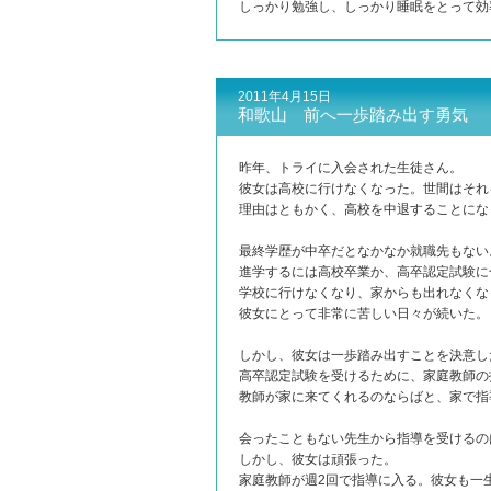
しっかり勉強し、しっかり睡眠をとって効
2011年4月15日
和歌山 前へ一歩踏み出す勇気
昨年、トライに入会された生徒さん。
彼女は高校に行けなくなった。世間はそれ
理由はともかく、高校を中退することにな
最終学歴が中卒だとなかなか就職先もない
進学するには高校卒業か、高卒認定試験に
学校に行けなくなり、家からも出れなくな
彼女にとって非常に苦しい日々が続いた。
しかし、彼女は一歩踏み出すことを決意し
高卒認定試験を受けるために、家庭教師の
教師が家に来てくれるのならばと、家で指
会ったこともない先生から指導を受けるの
しかし、彼女は頑張った。
家庭教師が週2回で指導に入る。彼女も一