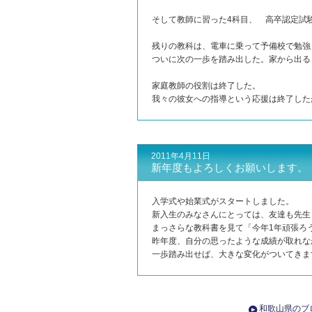
そして教師に習った4科目、 高卒認定試
残りの教科は、電車に乗って予備校で勉強
ついに次の一歩を踏み出した。家から出る
家庭教師の役割は終了した。
我々の彼女への指導という応援は終了した
2011年4月11日
新年度もよろしくお願いします。
入学式や始業式がスタートしました。
新入生のみなさんにとっては、友達も先生
まっさらな教科書を見て「今年1年頑張ろ
昨年度、自分の思ったような成績が取れな
一歩踏み出せば、大きな変化がついてきま
和歌山県のブ