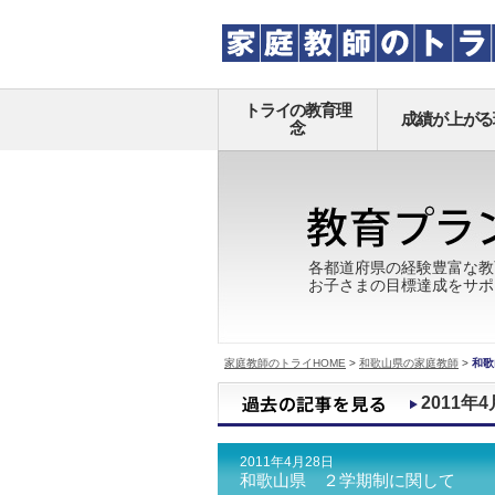
トライの教育理
成績が上がる
念
各都道府県の経験豊富な教
お子さまの目標達成をサポ
家庭教師のトライHOME
>
和歌山県の家庭教師
>
和歌
2011年4
2011年4月28日
和歌山県 ２学期制に関して