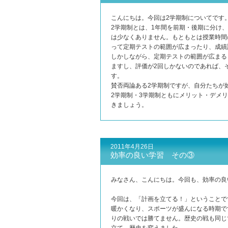
こんにちは。今回は2学期制についてです
2学期制とは、1年間を前期・後期に分け
は少なくありません。もともとは授業時間
って定期テストの範囲が広まったり、成績
しかしながら、定期テストの範囲が広まる
ますし、評価が2回しかないのであれば、
す。
賛否両論ある2学期制ですが、自分たちが
2学期制・3学期制ともにメリット・デメ
きましょう。
2011年4月26日
効率の良い学習 その③
みなさん、こんにちは。今回も、効率の良
今回は、「計画を立てる！」ということで
暖かくなり、スポーツが盛んになる時期で
りの戦いでは勝てません。歴史の戦も同じ