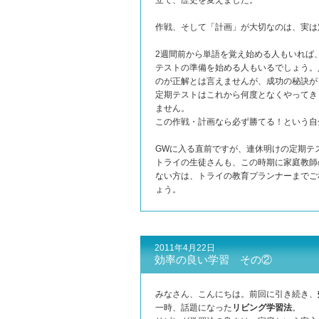
立て、歴史を変えました。
作戦、そして「計画」が大切なのは、実は
2週間前から単語を覚え始める人もいれば
テストの準備を始める人もいるでしょう。
のが正解とは言えませんが、成功の秘訣が
定期テストはこれから何度となくやってき
ません。
この作戦・計画なら必ず勝てる！という自
GWに入る直前ですが、連休明けの定期テ
トライの生徒さんも、この時期に家庭教師
ない方は、トライの教育プランナーまでご
ょう。
2011年4月22日
効率の良い学習 その②
みなさん、こんにちは。前回に引き続き、
一時、話題になった
リビング学習法
。