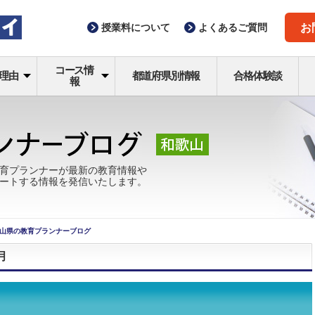
授業料
について
よくある
ご質問
お
コース情
理由
都道府県別情報
合格体験談
報
育プランナーが最新の教育情報や
ートする情報を発信いたします。
山県の教育プランナーブログ
月