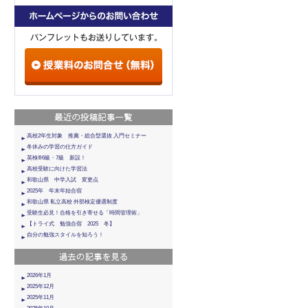
高校2年生対象 推薦・総合型選抜 入門セミナー
冬休みの学習の仕方ガイド
英検®6級・7級 新設！
高校受験に向けた学習法
和歌山県 中学入試 変更点
2025年 年末年始合宿
和歌山県 私立高校 外部検定優遇制度
受験生必見！合格を引き寄せる「時間管理術」
【トライ式 勉強合宿 2025 冬】
自分の勉強スタイルを知ろう！
2026年1月
2025年12月
2025年11月