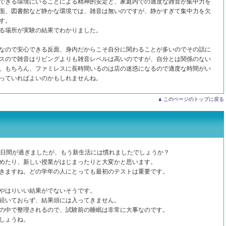
できる環境にいることによる精神的安定と、家庭内での適度な雑音が集中力を
面、図書館など静かな環境では、雑音は無いのですが、静かすぎて集中力を欠
す。
る場所が実験の結果でわかりました。
なので安心できる反面、身内だからこそ自分に関わることが多いのでその話に
スので雑音はリビングよりも雑音レベルは高いのですが、自分とは関係のない
。もちろん、ファミレスに長時間いるのは店の迷惑になるので適度な時間がい
合っていればよいのかもしれませんね。
このページのトップに戻る
0日間が過ぎましたが、もう新生活には慣れましたでしょうか？
めたり、新しい授業がはじまったりと大変かと思います。
きますね。どの学年の人にとっても最初のテストは重要です。
やはりいい結果がでないそうです。
続いておらず、結果頭には入ってきません。
の中で整理されるので、試験前の睡眠は非常に大事なのです。
しょうね。