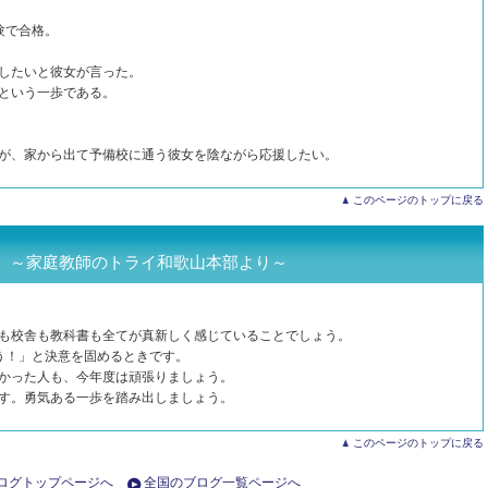
験で合格。
したいと彼女が言った。
という一歩である。
が、家から出て予備校に通う彼女を陰ながら応援したい。
このページのトップに戻る
 ～家庭教師のトライ和歌山本部より～
も校舎も教科書も全てが真新しく感じていることでしょう。
う！」と決意を固めるときです。
かった人も、今年度は頑張りましょう。
す。勇気ある一歩を踏み出しましょう。
このページのトップに戻る
ログトップページへ
全国のブログ一覧ページへ