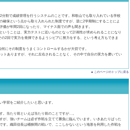
。
、2分割で成績管理を行うシステムのことです。和歌山でも取り入れている学校
の確保という点から取り入れられた制度ですが、逆に2学期制にすることによ
評価が年間2回になったり、マイナス面での声も聞きます。
ということは、実力テストに近いものとなって計画性が求められることになり
その2回で実力を発揮できるようシビアに努力をする、という考え方もできま
如何にその制度をうまくコントロールするかが大切です。
リットありますが、それに左右されることなく、その中で自分の実力を磨いてい
このページのトップに戻る
い学習をご紹介したいと思います。
す。当たり前といえば当たり前のことですが…。
すが、強いチームは必ず作戦を立てて勝負に臨んでいます。いきあたりばった
です。織田信長は桶狭間の戦いで、ここしかないという地形を利用した作戦を